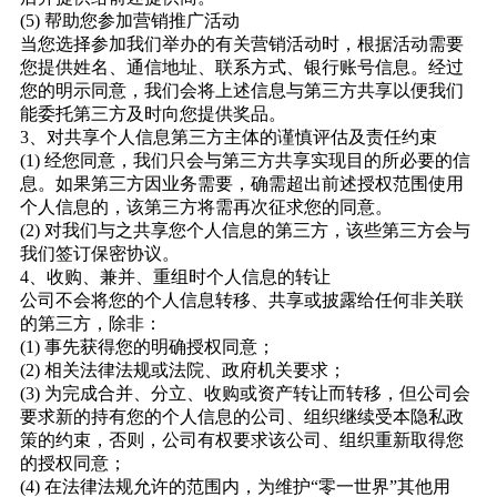
(5) 帮助您参加营销推广活动
当您选择参加我们举办的有关营销活动时，根据活动需要
您提供姓名、通信地址、联系方式、银行账号信息。经过
您的明示同意，我们会将上述信息与第三方共享以便我们
能委托第三方及时向您提供奖品。
3、对共享个人信息第三方主体的谨慎评估及责任约束
(1) 经您同意，我们只会与第三方共享实现目的所必要的信
息。如果第三方因业务需要，确需超出前述授权范围使用
个人信息的，该第三方将需再次征求您的同意。
(2) 对我们与之共享您个人信息的第三方，该些第三方会与
我们签订保密协议。
4、收购、兼并、重组时个人信息的转让
公司不会将您的个人信息转移、共享或披露给任何非关联
的第三方，除非：
(1) 事先获得您的明确授权同意；
(2) 相关法律法规或法院、政府机关要求；
(3) 为完成合并、分立、收购或资产转让而转移，但公司会
要求新的持有您的个人信息的公司、组织继续受本隐私政
策的约束，否则，公司有权要求该公司、组织重新取得您
的授权同意；
(4) 在法律法规允许的范围内，为维护“零一世界”其他用